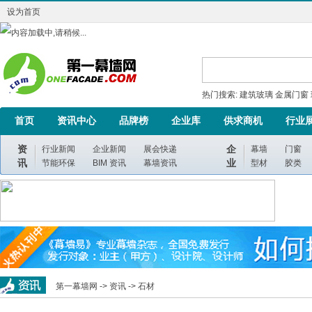
设为首页
热门搜索:
建筑玻璃
金属门窗
首页
资讯中心
品牌榜
企业库
供求商机
行业
资
企
行业新闻
企业新闻
展会快递
幕墙
门窗
讯
业
节能环保
BIM 资讯
幕墙资讯
型材
胶类
第一幕墙网 ->
资讯
->
石材