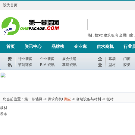
设为首页
热门搜索:
建筑玻璃
金属门窗
首页
资讯中心
品牌榜
企业库
供求商机
行业
资
企
行业新闻
企业新闻
展会快递
幕墙
门窗
讯
业
节能环保
BIM 资讯
幕墙资讯
型材
胶类
您当前位置：第一幕墙网 ->
供求商机
‖
供应
->
幕墙设备与材料
->
板材
板材
发布