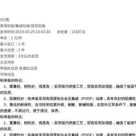
共2图
幕墙铝板/氟碳铝板/造型铝板
发布时间:
2016-03-25 10:43:34
浏览量：14387次
单价：
1 元/件
最小起订：
1 件
最大供货：
1 件
发货期限：
3天以内发货
点击询价
举报此信息
收藏此信息
详细信息
铝单板的特点:
1、重量轻、刚性好、强度高 ：采用现代焊接工艺，背面采用加强筋，确保了板面
的负荷。
2、阻燃性好：铝单板采用高强度铝合金及氟碳（PVDF）油漆，具有良好的阻燃性
3、最佳的耐候性、自洁性和抗紫外线、耐酸、耐碱性能，在室外正常条件下，能
的侵袭，不易沾污、便于清洁、保养。
铝单板的特点:
1、重量轻、刚性好、强度高 ：采用现代焊接工艺，背面采用加强筋，确保了板面
的负荷。
2、阻燃性好：铝单板采用高强度铝合金及氟碳（PVDF）油漆，具有良好的阻燃性