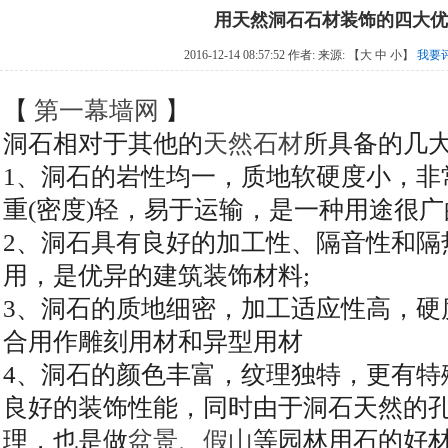
用天然洞石石材装饰的四大优
2016-12-14 08:57:52 作者: 来源:
【
大
中
小
】
我要
【
第一幕墙网
】
洞石相对于其他的
天然石材
所具备的几
1、洞石的岩性均一，质地软硬度小，非
重(密度)轻，易于运输，是一种用途很
2、洞石具有良好的加工性、隔音性和隔
用，是优异的建筑装饰材料;
3、洞石的质地细密，加工适应性高，硬
合用作雕刻用材和异型用材
4、洞石的颜色丰富，纹理独特，更有特
良好的装饰性能，同时由于洞石天然的
理，也是做
盆景
、
假山
等园林用石的好