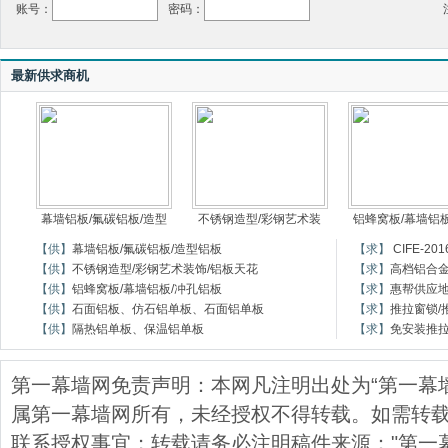
账号：
密码：
最新供求商机
幕墙铝板/氟碳铝板/造型
不锈钢造型/彩钢艺术装
铝蜂窝板/幕墙铝板
【供】
幕墙铝板/氟碳铝板/造型铝板
【求】
CIFE-
【供】
不锈钢造型/彩钢艺术装饰/铝板天花
【求】
高档铝合
【供】
铝蜂窝板/幕墙铝板/冲孔铝板
【求】
惠帮供应
【供】
石面铝板、仿石铝单板、石面铝单板
【求】
推拉窗锁/
【供】
隔热铝单板、保温铝单板
【求】
免安装推
第一幕墙网免责声明：本网凡注明出处为“第一幕
属第一幕墙网所有，未经授权不得转载。如需转载，请与
联系授权事宜；转载请务必注明稿件来源："第一