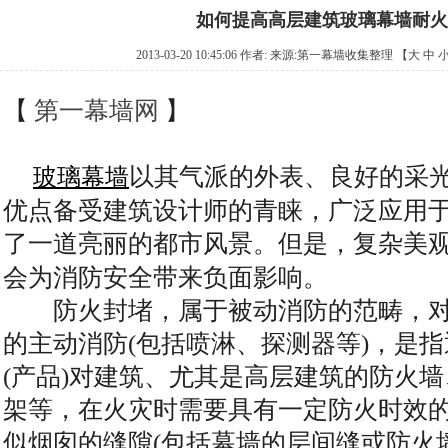
如何提高高层建筑玻璃幕墙耐火
2013-03-20 10:45:06 作者: 来源:
第一幕墙收集整理
【
大
中
【
第一幕墙网
】
以其气派的外表、良好的采
玻璃
幕墙
优点备受建筑设计师的青睐，广泛应用
了一道亮丽的都市风景。但是，复杂美
会为消防安全带来负面影响。
防火封堵，属于被动消防的范畴，对
的主动消防(包括喷淋、探测器等)，是
(产品)对建筑、尤其是高层建筑的防火
架等，在火灾时需要具有一定防火时效
似烟囱的缝隙(包括幕墙的层间缝或防火