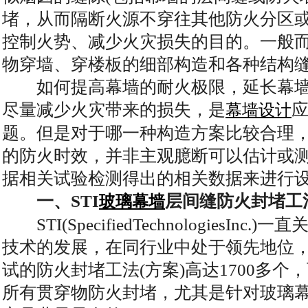
堵，从而隔断火源不穿往其他防火分区
控制火势、减少火灾损失的目的。一般
物穿墙、穿楼板的细部构造和各种结构
如何提高幕墙的耐火极限，延长幕墙
尽量减少火灾带来的损失，是
幕墙设计
题。但是对于哪一种构造方案比较合理
的防火时效，并非主观臆断可以估计或
据相关试验检测得出的相关数据来进行
一、STI
层间缝防火封堵工
玻璃幕墙
STI(SpecifiedTechnologiesIn
技术的发展，在同行业中处于领先地位，
试的防火封堵工法(方案)高达1700多
所有贯穿物防火封堵，尤其是针对玻璃