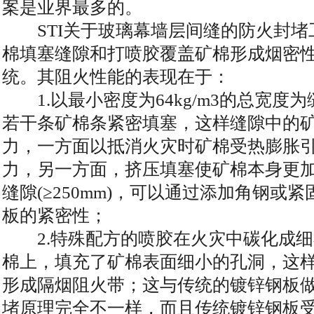
案是业界最多的。
STI关于玻璃幕墙层间缝的防火封堵
棉填塞缝隙和打喷胶覆盖矿棉形成烟密
统。其阻火性能的表现在于：
1.以最小密度为64kg/m3的总宽度为缝
若干条矿棉条紧密填塞，这样缝隙中的
力，一方面以抵消火灾时矿棉受热膨胀
力，另一方面，挤压填塞使矿棉本身更
缝隙(≥250mm)，可以通过添加角钢或
板的紧密性；
2.特殊配方的喷胶在火灾中碳化成细
棉上，填充了矿棉表面细小的孔洞，这
形成隔烟阻火带；这与传统的镀锌钢板
堵原理完全不一样，而且传统镀锌钢板