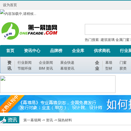
设为首页
热门搜索:
建筑玻璃
金属门窗
首页
资讯中心
品牌榜
企业库
供求商机
行业
资
企
行业新闻
企业新闻
展会快递
幕墙
门窗
讯
业
节能环保
BIM 资讯
幕墙资讯
型材
胶类
第一幕墙网 ->
资讯
->
隔热材料