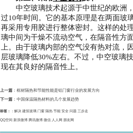
中空玻璃技术起源于中世纪的欧洲，
过10年时间。它的基本原理是在两面玻
再采用专用胶进行整体密封。这样的处
璃中间为干燥不流动空气，在隔音性方面
上。由于玻璃内部的空气没有热对流，
层玻璃降低30%左右。不过，中空玻璃
现在其良好的隔音性上。
上一篇
：
框材隔热和节能性能是铝门窗行业的发展方向
下一篇
：
中国保温隔热材料的几个发展趋势
标签：
：
解决
建筑玻璃
门窗
隔热
节能
安全
问题
三步走
QQ空间
新浪微博
腾讯微博
微信
人人网
朋友网