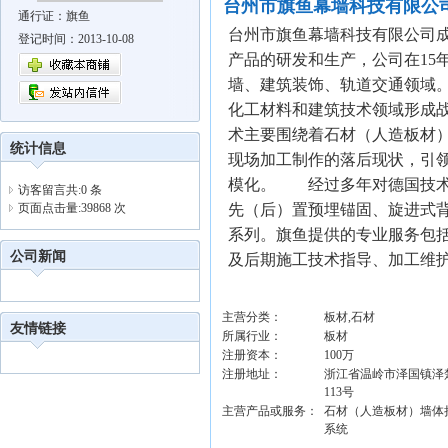
台州市旗鱼幕墙科技有限公
通行证：旗鱼
台州市旗鱼幕墙科技有限公司成
登记时间：2013-10-08
产品的研发和生产，公司在15
墙、建筑装饰、轨道交通领域
化工材料和建筑技术领域形成
术主要围绕着石材（人造板材
统计信息
现场加工制作的落后现状，引
模化。 经过多年对德国技术
访客留言共:0 条
页面点击量:39868 次
先（后）置预埋锚固、旋进式背
系列。旗鱼提供的专业服务包
公司新闻
及后期施工技术指导、加工维护
主营分类：
板材,石材
友情链接
所属行业：
板材
注册资本：
100万
注册地址：
浙江省温岭市泽国镇泽
113号
主营产品或服务：
石材（人造板材）墙体
系统