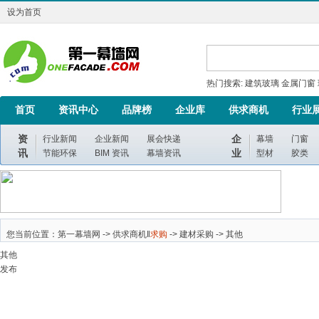
设为首页
热门搜索:
建筑玻璃
金属门窗
首页
资讯中心
品牌榜
企业库
供求商机
行业
资
企
行业新闻
企业新闻
展会快递
幕墙
门窗
讯
业
节能环保
BIM 资讯
幕墙资讯
型材
胶类
您当前位置：第一幕墙网 ->
供求商机
‖
求购
->
建材采购
->
其他
其他
发布