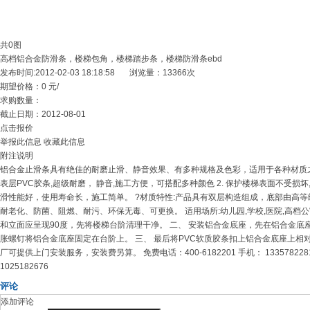
共0图
高档铝合金防滑条，楼梯包角，楼梯踏步条，楼梯防滑条ebd
发布时间:
2012-02-03 18:18:58
浏览量：13366次
期望价格：
0 元/
求购数量：
截止日期：
2012-08-01
点击报价
举报此信息
收藏此信息
附注说明
铝合金止滑条具有绝佳的耐磨止滑、静音效果、有多种规格及色彩，适用于各种材质之大
表层PVC胶条,超级耐磨， 静音,施工方便，可搭配多种颜色 2. 保护楼梯表面不受损坏
滑性能好，使用寿命长，施工简单。 ?材质特性:产品具有双层构造组成，底部由高等级
耐老化、防菌、阻燃、耐污、环保无毒、可更换。 适用场所:幼儿园,学校,医院,高档公寓
和立面应呈现90度，先将楼梯台阶清理干净。 二、 安装铝合金底座，先在铝合金
胀螺钉将铝合金底座固定在台阶上。 三、 最后将PVC软质胶条扣上铝合金底座上相
厂可提供上门安装服务，安装费另算。 免费电话：400-6182201 手机： 13357822818公司网
1025182676
评论
添加评论