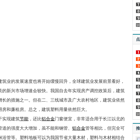
点
，建筑业的发展速度也将开始缓慢回升，全球建筑业发展前景看好，
美的新兴市场增速会较快。我国自去年实现房产调控政策后，建筑
增长的措施之一。但在二、三线城市及广大农村地区，建筑业依然
用房和廉租房。总之，建筑塑料用量依然巨大。
于实现建筑
节能
，还比
铝合金
门窗便宜，非常适合用于长江以北的
管道的强度大大增加，虽不能和钢管、
铝合金
管等相比，但完全可
推
淋浴管等。塑料地板可以为我国节省大量木材，塑料与木材相结合