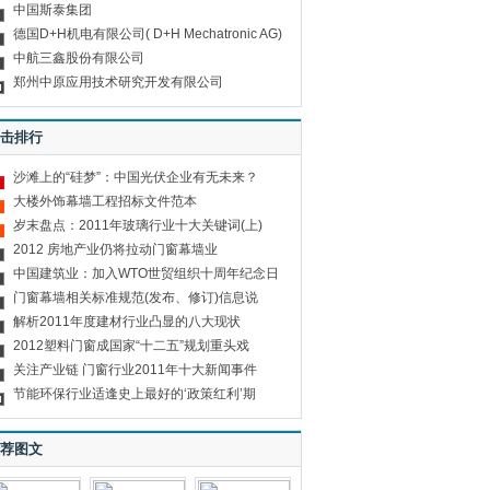
中国斯泰集团
德国D+H机电有限公司( D+H Mechatronic AG)
中航三鑫股份有限公司
郑州中原应用技术研究开发有限公司
击排行
沙滩上的“硅梦”：中国光伏企业有无未来？
大楼外饰幕墙工程招标文件范本
岁末盘点：2011年玻璃行业十大关键词(上)
2012 房地产业仍将拉动门窗幕墙业
中国建筑业：加入WTO世贸组织十周年纪念日
门窗幕墙相关标准规范(发布、修订)信息说
解析2011年度建材行业凸显的八大现状
2012塑料门窗成国家“十二五”规划重头戏
关注产业链 门窗行业2011年十大新闻事件
节能环保行业适逢史上最好的‘政策红利’期
荐图文