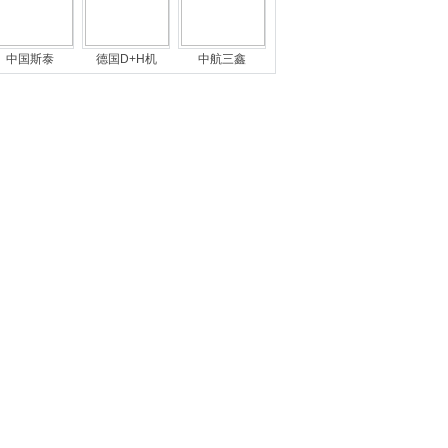
中国斯泰
德国D+H机
中航三鑫