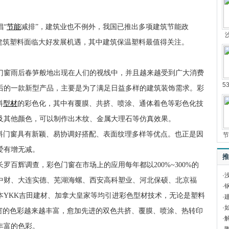
“
节能
减排”，建筑业也不例外，我国已推出多项建筑节能政
色建筑塑料面临大好发展机遇，其中建筑保温塑料最值得关注。
料门窗雨后春笋般地出现在人们的视线中，并且越来越受到广大消费
5
后的一款新型产品，主要是为了满足日益多样的建筑装饰需求。彩
料
型材
的彩色化，其中有覆膜、共挤、喷涂、通体着色等彩色化技
及其他颜色，可以制作出木纹、金属大理石等仿真效果。
塑料门窗具有新颖、易协调好搭配、表面纹理多样等优点。也正是因
节
爱有增无减。
推
百辉调查，彩色门窗在市场上的应用每年都以200%~300%的
·
中财、大连实德、芜湖海螺、西安高科塑业、河北保硕、北京福
·
本YKK吉田建材、加拿大皇家等均引进彩色型材技术，无论是塑料
·
·
门窗的色彩越来越丰富，愈加先进的双色共挤、覆膜、喷涂、热转印
·
丰富的色彩。