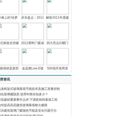
沙滩上的“硅梦
岁末盘点：2011
解析2011年度建
3亿财政支持建
2012塑料门窗成
四大亮点闪耀门
能墙材是新型
金晶携Low-E玻
500强开发商首
荐资讯
浅谈框架式玻璃幕墙节能技术及施工质量控制
钢化玻璃藏隐患 使用年限你知多少？
建筑建材重要事件点评:下调装饰和幕墙工程
如何提高高层建筑玻璃幕墙耐火极限
解决建筑玻璃门窗隔热节能及安全问题可分