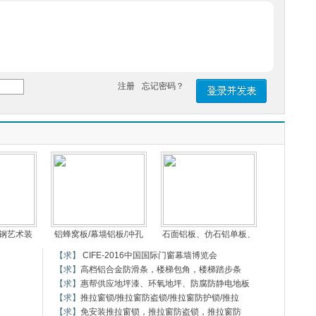
注册
忘记密码？
彩钢艺术装
铝蜂窝板/幕墙铝板/冲孔
石面铝板、仿石铝单板、
【求】
CIFE-2016中国国际门窗幕墙博览会
【求】
高档铝合金防滑条，楼梯包角，楼梯踏步条
【求】
惠帮供应地坪漆、环氧地坪、防腐防静电地板
【求】
推拉窗锁/推拉窗防盗锁/推拉窗防护锁/推拉
【求】
免安装推拉窗锁，推拉窗防盗锁，推拉窗防