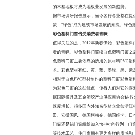
的木塑地板将成为地板业发展的新趋势。
据市场调研报告显示，当今各行各业都在提倡
策，“绿色”成为建筑市场发展的潮流。绿
彩色塑料门窗倍受消费者青睐
值得关注的是，2012年新春伊始，彩色塑
者的青睐。彩色塑料门窗继白色塑料门窗之
色塑料门窗主要依靠的所用的原材料PVC塑
术。彩色
型材
有红、黄、蓝、墨绿、黑、紫
相对于白色PVC型材制作的塑料门窗彩色
为彩色门窗的这些优点，使得人们对它的喜
据国际模具及五金塑胶产业供应商协会秘书长罗
速度增长。很多国内外知名型材企业如浙江
田、安徽国风、德国柯梅令、德国维卡、日
门窗还是铝门窗纷纷加入“好色”的行列，
等技术工艺，使门窗拥有更为多样的质感和