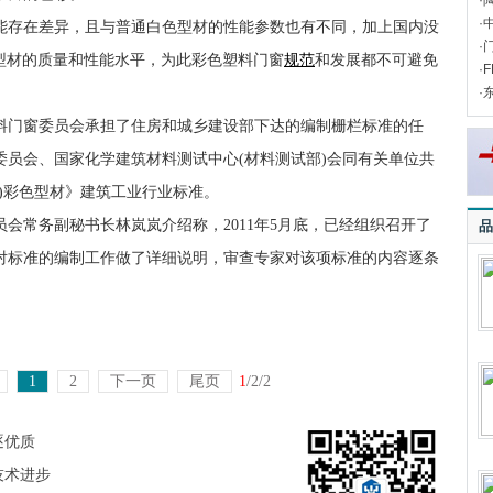
·
·
能存在差异，且与普通白色型材的性能参数也有不同，加上国内没
·
型材的质量和性能水平，为此彩色塑料门窗
规范
和发展都不可避免
·
·
料门窗委员会承担了住房和城乡建设部下达的编制栅栏标准的任
员会、国家化学建筑材料测试中心(材料测试部)会同有关单位共
U)彩色型材》建筑工业行业标准。
会常务副秘书长林岚岚介绍称，2011年5月底，已经组织召开了
品
对标准的编制工作做了详细说明，审查专家对该项标准的内容逐条
1
2
下一页
尾页
1
/2/2
逐优质
技术进步