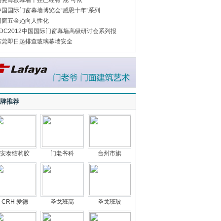
陶瓷薄板幕墙干挂已经有“规”可依
中国国际门窗幕墙博览会“感恩十年”系列
门窗五金趋向人性化
FDC2012中国国际门窗幕墙高级研讨会系列报
东莞即日起排查玻璃幕墙安全
牌推荐
安泰结构胶
门老爷科
台州市旗
CRH 爱德
圣戈班高
圣戈班玻