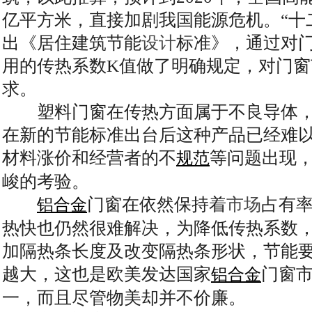
亿平方米，直接加剧我国能源危机。“十
出《居住建筑节能
设计
标准》，通过对
用的传热系数K值做了明确规定，对门
求。
塑料门窗在传热方面属于不良导体，
在新的节能标准出台后这种产品已经难
材料涨价和经营者的不
等问题出现
规范
峻的考验。
门窗在依然保持着
市场
占有
铝合金
热快也仍然很难解决，为降低传热系数
加隔热条长度及改变隔热条形状，节能
越大，这也是欧美发达国家
门窗
铝合金
一，而且尽管物美却并不价廉。