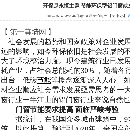
环保是永恒主题 节能环保型铝门窗或
2017-06-14 08:56:46 作者: 来源:
新浪地产
【
大
中
小
】
【
第一幕墙网
】
社会发展的趋势和国家政策对企业发展
远的影响，如今环保依旧是社会发展的
大了环境整治力度。现今建筑行业已发
耗产业，占社会总能耗的30% ，随着各
出台，低碳
等概念逐渐深入人心，
节能
材
企业顺应社会需求发展亟需思考的一
行业一半江山的铝
行业来说自然
窗
门窗
门窗节能要求提高 面临严峻考验
据统计，在我国众多城市建筑中，97
筑，以此推算，预计到2020年，全国高能