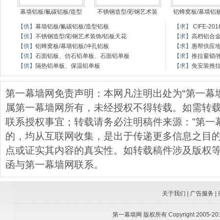
幕墙铝板/氟碳铝板/造型
不锈钢造型/彩钢艺术装
铝蜂窝板/幕墙铝板
【供】
幕墙铝板/氟碳铝板/造型铝板
【求】
CIFE-
【供】
不锈钢造型/彩钢艺术装饰/铝板天花
【求】
高档铝合
【供】
铝蜂窝板/幕墙铝板/冲孔铝板
【求】
惠帮供应
【供】
石面铝板、仿石铝单板、石面铝单板
【求】
推拉窗锁/
【供】
隔热铝单板、保温铝单板
【求】
免安装推
第一幕墙网免责声明：本网凡注明出处为“第一幕
属第一幕墙网所有，未经授权不得转载。如需转载，请与
联系授权事宜；转载请务必注明稿件来源："第一
的，均从互联网收集，是出于传递更多信息之目
点或证实其内容的真实性。如转载稿件涉及版权
函与第一幕墙网联系。
关于我们
|
广告服务
|
第一幕墙网
版权所有 Copyright 2005-2015