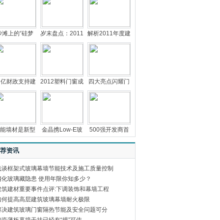
沙滩上的“硅梦
岁末盘点：2011
解析2011年度建
3亿财政支持建
2012塑料门窗成
四大亮点闪耀门
能墙材是新型
金晶携Low-E玻
500强开发商首
荐资讯
浅谈框架式玻璃幕墙节能技术及施工质量控制
钢化玻璃藏隐患 使用年限你知多少？
建筑建材重要事件点评:下调装饰和幕墙工程
如何提高高层建筑玻璃幕墙耐火极限
解决建筑玻璃门窗隔热节能及安全问题可分