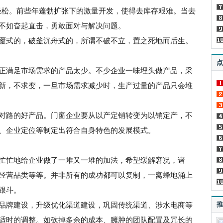
会轻松。前些年蓬勃扩张下的激量开发，使得去库存艰难。当去
不如奋起直击，勇敢面对与解决问题。
式的，破釜沉舟式的，所谓不破不立，置之死地而后生。
点
正满足市场需求的产品太少。不少企业一味埋头做产品，采
新，不求变，一旦市场需求减少时，生产过量的产品只会堆
路的好产品。门窗企业要从以产定销转变为以销定产，不
、企业定位等制定出符合自身特色的发展模式。
忙地给企业做了一堆又一堆的加法，希望缓解窘况，诸
经营品类等等。并非所有的成功都可以复制，一窝蜂地涌上
跟斗。
推
牌建设，升级优化渠道建设，巩固传统渠道、涉水电商等
适时的调整。如砍掉多余的成本、臃肿的团队配置及冗长的