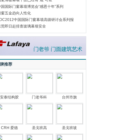
陶瓷薄板幕墙干挂已经有“规”可依
中国国际门窗幕墙博览会“感恩十年”系列
门窗五金趋向人性化
FDC2012中国国际门窗幕墙高级研讨会系列报
东莞即日起排查玻璃幕墙安全
牌推荐
安泰结构胶
门老爷科
台州市旗
CRH 爱德
圣戈班高
圣戈班玻