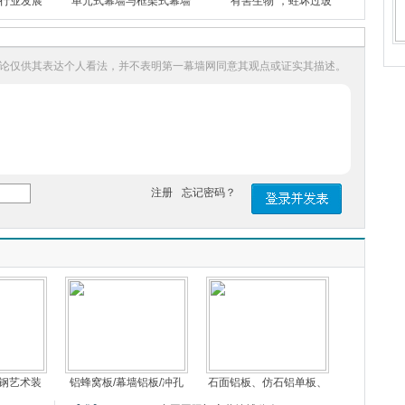
行业发展
单元式幕墙与框架式幕墙
“有害生物”，蛀坏过玻
论仅供其表达个人看法，并不表明第一幕墙网同意其观点或证实其描述。
注册
忘记密码？
彩钢艺术装
铝蜂窝板/幕墙铝板/冲孔
石面铝板、仿石铝单板、