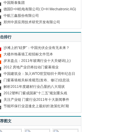
中国斯泰集团
德国D+H机电有限公司( D+H Mechatronic AG)
中航三鑫股份有限公司
郑州中原应用技术研究开发有限公司
击排行
沙滩上的“硅梦”：中国光伏企业有无未来？
大楼外饰幕墙工程招标文件范本
岁末盘点：2011年玻璃行业十大关键词(上)
2012 房地产业仍将拉动门窗幕墙业
中国建筑业：加入WTO世贸组织十周年纪念日
门窗幕墙相关标准规范(发布、修订)信息说
解析2011年度建材行业凸显的八大现状
2012塑料门窗成国家“十二五”规划重头戏
关注产业链 门窗行业2011年十大新闻事件
节能环保行业适逢史上最好的‘政策红利’期
荐图文