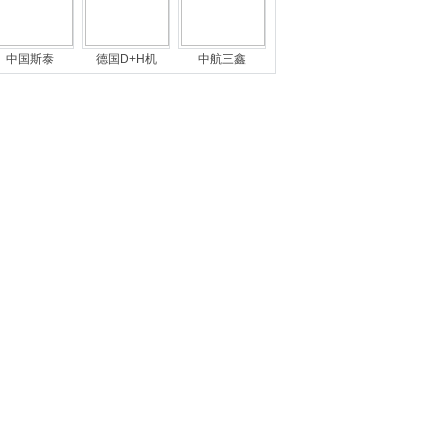
中国斯泰
德国D+H机
中航三鑫