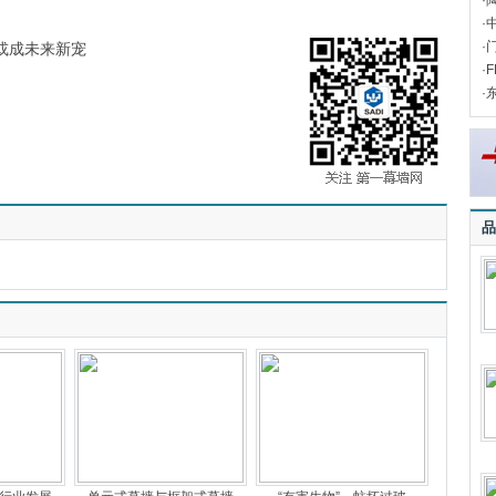
·
·
·
或成未来新宠
·
·
品