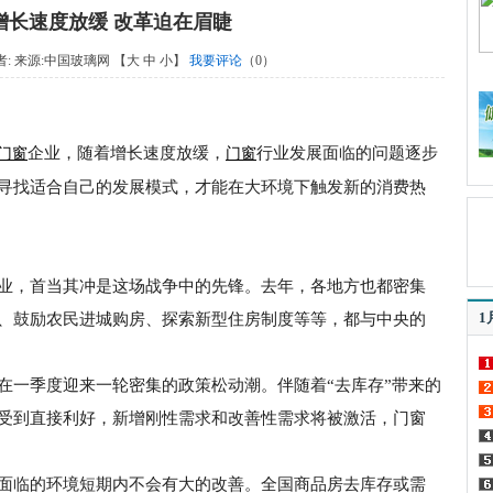
增长速度放缓 改革迫在眉睫
作者: 来源:
中国玻璃网
【
大
中
小
】
我要评论
（
0
）
企业，随着增长速度放缓，
行业发展面临的问题逐步
门窗
门窗
寻找适合自己的发展模式，才能在大环境下触发新的消费热
业，首当其冲是这场战争中的先锋。去年，各地方也都密集
1
、鼓励农民进城购房、探索新型住房制度等等，都与中央的
一季度迎来一轮密集的政策松动潮。伴随着“去库存”带来的
受到直接利好，新增刚性需求和改善性需求将被激活，门窗
临的环境短期内不会有大的改善。全国商品房去库存或需