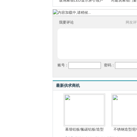
玻璃幕墙LED显示屏引领户
对建筑幕墙门窗
我要评论
网友评
账号：
密码：
最新供求商机
幕墙铝板/氟碳铝板/造型
不锈钢造型/