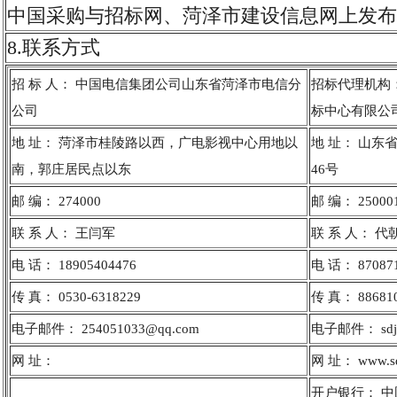
中国采购与招标网、菏泽市建设信息网上发布
8.联系方式
招 标 人： 中国电信集团公司山东省菏泽市电信分
招标代理机构
公司
标中心有限公
地 址： 菏泽市桂陵路以西，广电影视中心用地以
地 址： 山东
南，郭庄居民点以东
46号
邮 编： 274000
邮 编： 25000
联 系 人： 王闫军
联 系 人： 代
电 话： 18905404476
电 话： 87087
传 真： 0530-6318229
传 真： 88681
电子邮件： 254051033@qq.com
电子邮件： sdjz
网 址：
网 址： www.sd
开户银行： 