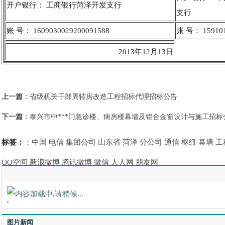
开户银行： 工商银行菏泽开发支行
支行
账 号： 1609030029200091588
账 号： 159101
2013年12月13日
上一篇
：
省级机关干部周转房改造工程招标代理招标公告
下一篇
：
泰兴市中***门急诊楼、病房楼幕墙及铝合金窗设计与施工招标公
标签：
：
中国
电信
集团公司
山东省
菏泽
分公司
通信
枢纽
幕墙
工
QQ空间
新浪微博
腾讯微博
微信
人人网
朋友网
图片新闻