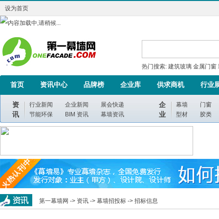
设为首页
热门搜索:
建筑玻璃
金属门窗
首页
资讯中心
品牌榜
企业库
供求商机
行业
资
企
行业新闻
企业新闻
展会快递
幕墙
门窗
讯
业
节能环保
BIM 资讯
幕墙资讯
型材
胶类
第一幕墙网 ->
资讯
->
幕墙招投标
->
招标信息