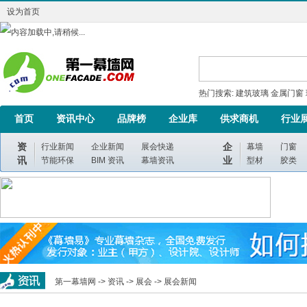
设为首页
热门搜索:
建筑玻璃
金属门窗
首页
资讯中心
品牌榜
企业库
供求商机
行业
资
企
行业新闻
企业新闻
展会快递
幕墙
门窗
讯
业
节能环保
BIM 资讯
幕墙资讯
型材
胶类
第一幕墙网 ->
资讯
->
展会
->
展会新闻