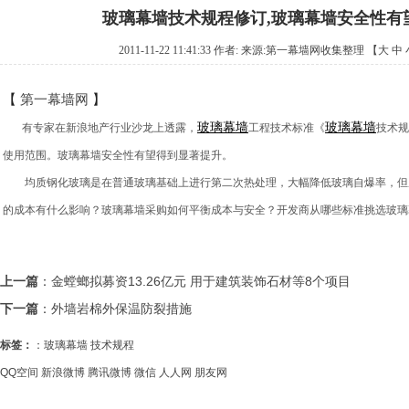
玻璃幕墙技术规程修订,玻璃幕墙安全性有
2011-11-22 11:41:33 作者: 来源:
第一幕墙网收集整理
【
大
中
【
第一幕墙网
】
玻璃
幕墙
玻璃
幕墙
有专家在新浪地产行业沙龙上透露，
工程技术标准《
技术规
使用范围。玻璃幕墙安全性有望得到显著提升。
均质钢化玻璃是在普通玻璃基础上进行第二次热处理，大幅降低玻璃自爆率，但
的成本有什么影响？玻璃幕墙采购如何平衡成本与安全？开发商从哪些标准挑选玻璃
上一篇
：
金螳螂拟募资13.26亿元 用于建筑装饰石材等8个项目
下一篇
：
外墙岩棉外保温防裂措施
标签：
：
玻璃幕墙
技术规程
QQ空间
新浪微博
腾讯微博
微信
人人网
朋友网